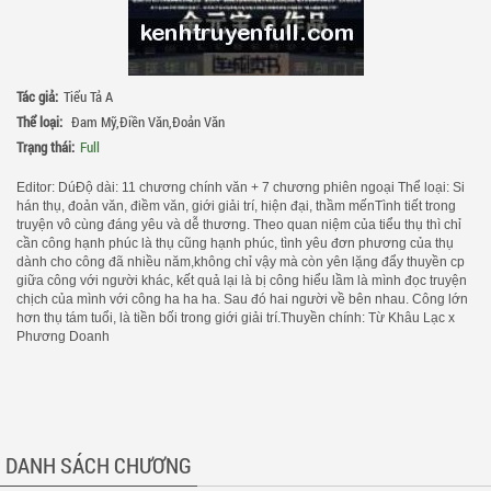
Tác giả:
Tiểu Tả A
Thể loại:
Đam Mỹ
,
Điền Văn
,
Đoản Văn
Trạng thái:
Full
Editor: DúĐộ dài: 11 chương chính văn + 7 chương phiên ngoại Thể loại: Si
hán thụ, đoản văn, điềm văn, giới giải trí, hiện đại, thầm mếnTình tiết trong
truyện vô cùng đáng yêu và dễ thương. Theo quan niệm của tiểu thụ thì chỉ
cần công hạnh phúc là thụ cũng hạnh phúc, tình yêu đơn phương của thụ
dành cho công đã nhiều năm,không chỉ vậy mà còn yên lặng đẩy thuyền cp
giữa công với người khác, kết quả lại là bị công hiểu lầm là mình đọc truyện
chịch của mình với công ha ha ha. Sau đó hai người về bên nhau. Công lớn
hơn thụ tám tuổi, là tiền bối trong giới giải trí.Thuyền chính: Từ Khâu Lạc x
Phương Doanh
DANH SÁCH CHƯƠNG