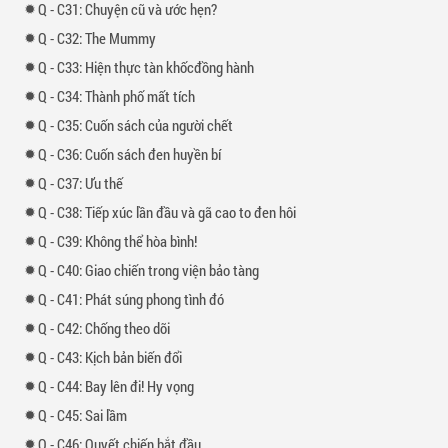
-
31: Chuyện cũ và ước hẹn?
-
32: The Mummy
-
33: Hiện thực tàn khốcđồng hành
-
34: Thành phố mất tích
-
35: Cuốn sách của người chết
-
36: Cuốn sách đen huyền bí
-
37: Ưu thế
-
38: Tiếp xúc lần đầu và gã cao to đen hôi
-
39: Không thể hòa bình!
-
40: Giao chiến trong viện bảo tàng
-
41: Phát súng phong tình đó
-
42: Chống theo dõi
-
43: Kịch bản biến đổi
-
44: Bay lên đi! Hy vọng
-
45: Sai lầm
-
46: Quyết chiến bắt đầu