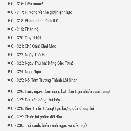
-
16: Liều mạng!
-
17: Hi vọng về thế giới hiện thực!
-
18: Phảng như cách thế
-
19: Phẫn nộ
-
20: Quyết liệt
-
21: Chú Oán! Khai Mạc
-
22: Ngày Thứ Hai
-
23: Ngày Thứ ba! Đáng Ghê Tởm!
-
24: Nghỉ Ngơi
-
25: Nội Tâm Trưởng Thành Lời Nhắn
-
26: Lam, ngày, đêm cùng bắt đầu trận chiến cuối cùng!
-
27: Đợt tấn công thứ bảy
-
28: Kiên trì tin tưởng! Lực lượng của đồng đội
-
29: Chiến lợi phẩm dồi dào
-
30: Trời xanh, biển xanh ngực và điềm gở