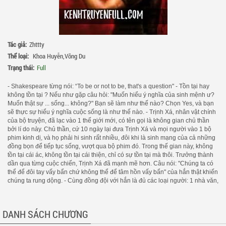
Tác giả:
Zhttty
Thể loại:
Khoa Huyễn
,
Võng Du
Trạng thái:
Full
- Shakespeare từng nói: “To be or not to be, that's a question" - Tồn tại hay
không tồn tại ? Nếu như gặp câu hỏi: "Muốn hiểu ý nghĩa của sinh mệnh ư?
Muốn thật sự ... sống... không?" Bạn sẽ làm như thế nào? Chọn Yes, và bạn
sẽ thực sự hiểu ý nghĩa cuộc sống là như thế nào. - Trịnh Xá, nhân vật chính
của bộ truyện, đã lạc vào 1 thế giới mới, có tên gọi là không gian chủ thần
bởi lí do này. Chủ thần, cứ 10 ngày lại đưa Trịnh Xá và mọi người vào 1 bộ
phim kinh dị, và họ phải hi sinh rất nhiều, đôi khi là sinh mạng của cả những
đồng bọn để tiếp tục sống, vượt qua bộ phim đó. Trong thế gian này, không
tồn tại cái ác, không tồn tại cái thiện, chỉ có sự tồn tại mà thôi. Trưởng thành
dần qua từng cuộc chiến, Trịnh Xá đã mạnh mẽ hơn. Câu nói: "Chúng ta có
thể để đôi tay vấy bẩn chứ không thể để tâm hồn vấy bẩn" của hắn thật khiến
chúng ta rung dộng. - Cùng đồng đội với hắn là đủ các loại người: 1 nhà văn,
1 quân nhân, 1 lính đánh thuê, 1 sát thủ, và Sở Hiên, 1 người tạo ra từ một
nghiên cứu của khoa học. Mỗi cuộc đời là 1 bi kịch, mà phải theo dõi thật kỹ
càng, ta mới nhận thấy sự bế tắc đến tột cùng của họ. Nhưng chủ thần đã
DANH SÁCH CHƯƠNG
giúp họ mạnh mẽ hơn, để cuối cùng có thể tìm ra ý nghĩa thực sự của cuộc
sống này. - Trong thế giới đó, họ sẽ làm gì? Buông xuôi, hay vượt lên số