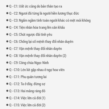
-
1: Uất ức cũng do bản thân tạo ra
-
2: Ngươi đã từng là người hiền lương thục đức
-
3: Ngấm ngầm tính toán người khác có mệt mỏi không
-
4: Tiện nhân hóa trang lên sân khấu
-
5: Chút ngược đãi tình yêu
-
6: Chống lại số mệnh thay đổi nhân duyên
-
7: Vận mệnh thay đổi nhân duyên
-
8: Vận mệnh thay đổi nhân duyên (2)
-
9: Công chúa Ngọc Ninh
-
10: Lén lút gặp nhau ở ngự hoa viên
-
11: Phu quân tương lai
-
12: Ta ở đây, đừng sợ
-
13: Hai mảng ráng đỏ
-
14: Việc lớn cả đời (1)
-
15: Việc lớn cả đời (2)