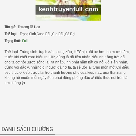
Tác giả:
Thương Tố Hoa
Thể loại:
Trọng Sinh
,
Cung Đấu
,
Gia Đấu
,
Cổ Đại
Trạng thái:
Full
Thể loại: Trùng sinh, trạch đấu, cung đấu, HEChịu uất ức hơn ba mươi năm,
trước khi chết chợt hiểu ra: Hừ, đúng là đồ tiện nhân!Nếu như ông trời đã
cho ta cơ hội được sống lại, ta nhất định phải nắm bắt cơ hội đó.Tiện nhân,
đừng vội đắc ý, những gì ngươi đã nợ ta, ta sẽ đòi lại từng món một.Có điều,
tiểu thúc ở kiếp trước lại trở thành trượng phu của kiếp này, quả thật nàng
không hề muốn mỗi ngày đều phải động phòng đâu à! (tiểu thúc nói trên là
em chồng ý)
DANH SÁCH CHƯƠNG