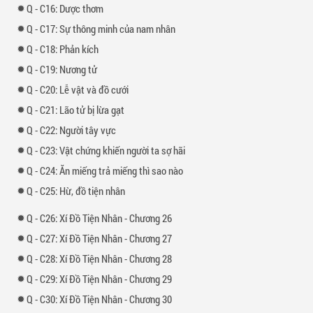
-
16: Dược thơm
-
17: Sự thông minh của nam nhân
-
18: Phản kích
-
19: Nương tử
-
20: Lễ vật và đồ cưới
-
21: Lão tử bị lừa gạt
-
22: Người tây vực
-
23: Vật chứng khiến người ta sợ hãi
-
24: Ăn miếng trả miếng thì sao nào
-
25: Hừ, đồ tiện nhân
-
26: Xí Đồ Tiện Nhân - Chương 26
-
27: Xí Đồ Tiện Nhân - Chương 27
-
28: Xí Đồ Tiện Nhân - Chương 28
-
29: Xí Đồ Tiện Nhân - Chương 29
-
30: Xí Đồ Tiện Nhân - Chương 30