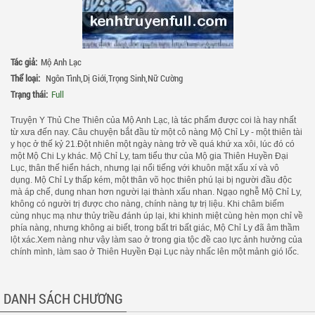
Tác giả:
Mộ Anh Lạc
Thể loại:
Ngôn Tình
,
Dị Giới
,
Trọng Sinh
,
Nữ Cường
Trạng thái:
Full
Truyện Y Thủ Che Thiên của Mộ Anh Lạc, là tác phẩm được coi là hay nhất
từ xưa đến nay. Câu chuyện bắt đầu từ một cô nàng Mộ Chỉ Ly - một thiên tài
y học ở thế kỷ 21.Đột nhiên một ngày nàng trở về quá khứ xa xôi, lúc đó có
một Mộ Chi Ly khác. Mộ Chỉ Ly, tam tiểu thư của Mộ gia Thiên Huyền Đại
Lục, thân thế hiển hách, nhưng lại nổi tiếng với khuôn mặt xấu xí và vô
dụng. Mộ Chỉ Ly thấp kém, một thân võ học thiên phú lại bị người đầu độc
mà áp chế, dung nhan hơn người lại thành xấu nhan. Ngạo nghễ Mộ Chỉ Ly,
không có người trị được cho nàng, chính nàng tự trị liệu. Khi châm biếm
cùng nhục mạ như thủy triều đánh úp lại, khi khinh miệt cùng hèn mọn chỉ về
phía nàng, nhưng không ai biết, trong bất tri bất giác, Mộ Chỉ Ly đã âm thầm
lột xác.Xem nàng như vậy làm sao ở trong gia tộc đề cao lực ảnh hưởng của
chính mình, làm sao ở Thiên Huyền Đại Lục này nhấc lên một mảnh gió lốc.
DANH SÁCH CHƯƠNG